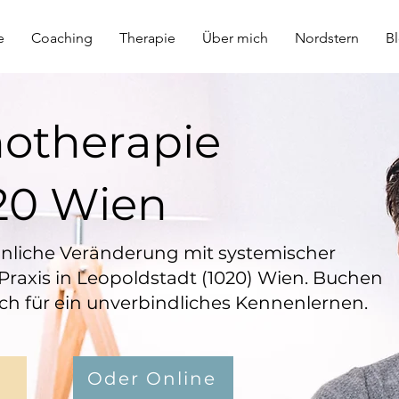
e
Coaching
Therapie
Über mich
Nordstern
B
hotherapie
20 Wien
sönliche Veränderung mit systemischer
Praxis in Leopoldstadt (1020) Wien. Buchen
äch für ein unverbindliches Kennenlernen.
Oder Online