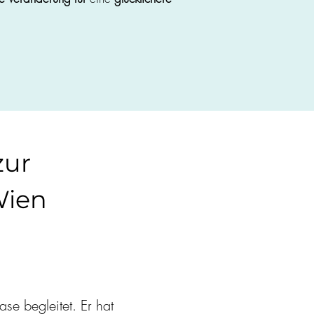
zur
Wien
se begleitet. Er hat