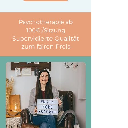
Psychotherapie ab
100
€
/Sitzung
Supervidierte Qualität
zum
fairen Prei
s