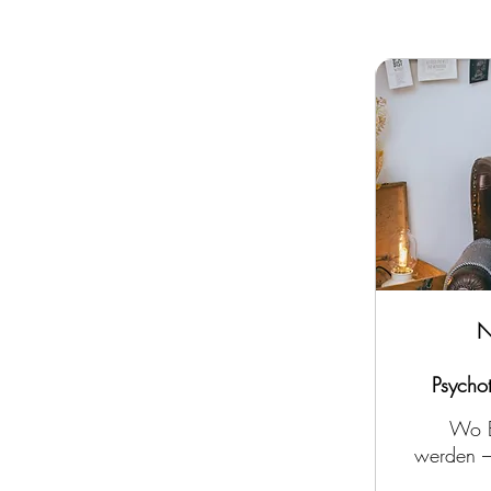
N
Psychot
Wo B
werden –