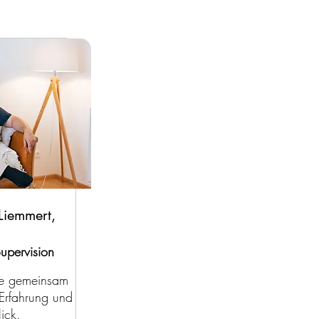
Liemmert,
upervision
e gemeinsam
 Erfahrung und
ick.