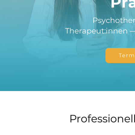
Pr
Psychothera
Therapeut:innen —
Term
Professionell