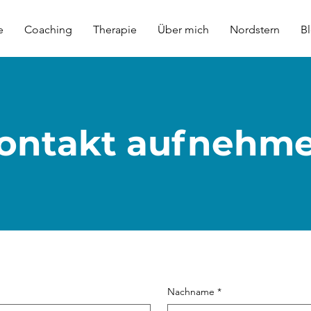
e
Coaching
Therapie
Über mich
Nordstern
B
ontakt aufnehm
Nachname
*