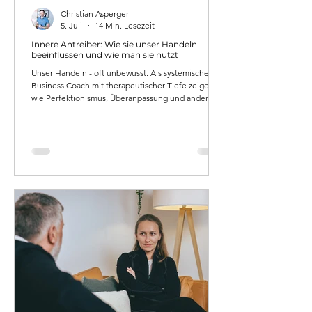
Christian Asperger
5. Juli
14 Min. Lesezeit
Innere Antreiber: Wie sie unser Handeln
beeinflussen und wie man sie nutzt
Unser Handeln - oft unbewusst. Als systemischer
Business Coach mit therapeutischer Tiefe zeige ich,
wie Perfektionismus, Überanpassung und andere
Antreiber funktionieren, welche Gefühle (Schuld,
Scham, Ohnmacht) dahinter liegen und wie
Vermeidungsverhalten entsteht. Mit konkreten
Fallbeispielen aus Coaching und Therapie,
lösungsorientierten Strategien und wissenschaftlich
fundierten Konzepten (Transaktionsanalyse,
Schema-Therapie, IFS).