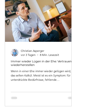
Christian Asperger
vor 3 Tagen
8 Min. Lesezeit
Immer wieder Lügen in der Ehe: Vertrauen
wiederherstellen
Wenn in einer Ehe immer wieder gelügen wird, ist
das selten Kalkül. Meist ist es ein Symptom: für
unterdrückte Bedürfnisse, fehlende
Kommunikation und alte Familienmuster. Dieser
Artikel zeigt anhand eines Fallbeispiels aus der
Praxis, was hinter notorischem Lügen steckt – und
was Vertrauen wirklich wiederherstellt.