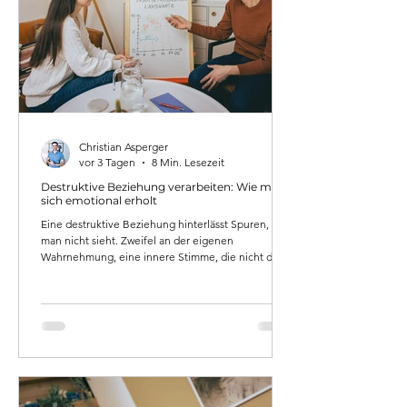
Christian Asperger
vor 3 Tagen
8 Min. Lesezeit
Destruktive Beziehung verarbeiten: Wie man
sich emotional erholt
Eine destruktive Beziehung hinterlässt Spuren, die
man nicht sieht. Zweifel an der eigenen
Wahrnehmung, eine innere Stimme, die nicht die
eigene ist, und oft: das Gefühl, nach dem Ende der
Beziehung zunächst schlechter dazustehen als
vorher. Dieser Artikel erklärt, was wirklich passiert –
und was Heilung bedeutet.