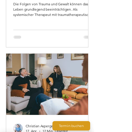
Die Folgen von Trauma und Gewalt können das
Leben grundlegend beeinträchtigen. Als
systemischer Therapeut mit traumatherapeutischer
Zusatzausbildung zeige ich, wie Heilung möglich ist.
Dieser Artikel erklärt, was Trauma bedeutet, wie es
wirkt und welche bewährten Methoden helfen: vom
sicheren Ort über die Tresor-Technik bis zu EMDR.
Stabilisierung vor Konfrontation ist dabei zentral.
Mit Fallbeispielen aus meiner Praxis und konkreten
Strategien bietet dieser Text Orientierung
Termin buchen
Christian Asperger
17. Apr.
12 Min. Lesezeit