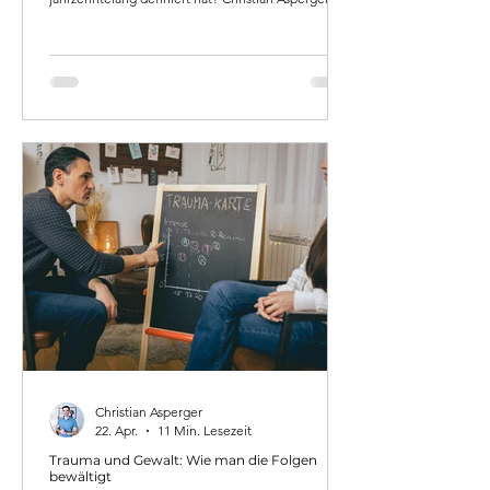
systemischer Coach mit Praxis im zweiten Bezirk in
Wien, erklärt das Konzept der Säulen der Identität -
und warum gerade Führungskräfte und
Unternehmer besonders gefährdet sind, wenn eine
dieser Säulen ins Wanken gerät.
Christian Asperger
22. Apr.
11 Min. Lesezeit
Trauma und Gewalt: Wie man die Folgen
bewältigt