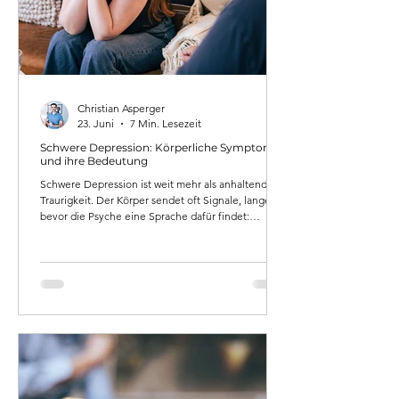
Christian Asperger
23. Juni
7 Min. Lesezeit
Schwere Depression: Körperliche Symptome
und ihre Bedeutung
Schwere Depression ist weit mehr als anhaltende
Traurigkeit. Der Körper sendet oft Signale, lange
bevor die Psyche eine Sprache dafür findet:
zugeschnürter Hals, chronische Erschöpfung,
Schmerzen ohne Ursache, Schlafstörungen. Dieser
Artikel erklärt, was hinter diesen Symptomen steckt,
was das somatische Syndrom bedeutet und welche
therapeutischen Wege wirklich helfen.