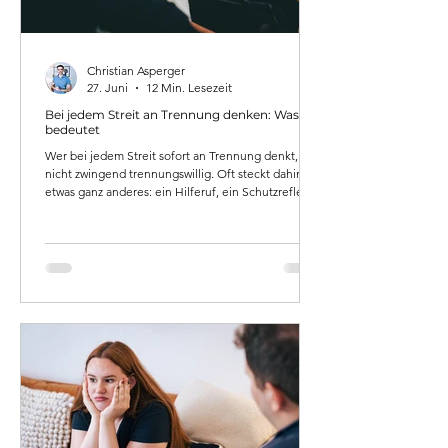
Christian Asperger
27. Juni
12 Min. Lesezeit
Bei jedem Streit an Trennung denken: Was das
bedeutet
Wer bei jedem Streit sofort an Trennung denkt, ist
nicht zwingend trennungswillig. Oft steckt dahinter
etwas ganz anderes: ein Hilferuf, ein Schutzreflex,
ein ungehörtes Bedürfnis. Christian Asperger,
systemischer Psychotherapeut mit Praxis im zweiten
Bezirk in Wien, erklärt, was dieser Gedanke wirklich
bedeutet - und wann er ernst genommen werden
muss.