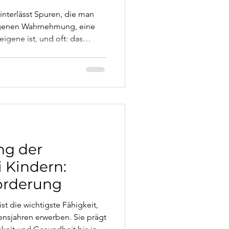
interlässt Spuren, die man
 eigenen Wahrnehmung, eine
eigene ist, und oft: das
Beziehung zunächst
er. Dieser Artikel erklärt,
was Heilung bedeutet.
ng der
 Kindern:
örderung
st die wichtigste Fähigkeit,
ensjahren erwerben. Sie prägt