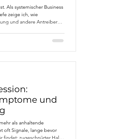
t. Als systemischer Business
efe zeige ich, wie
sung und andere Antreiber
le (Schuld, Scham, Ohnmacht)
eidungsverhalten entsteht.
n aus Coaching und Therapie,
en und wissenschaftlich
aktionsanalyse, Schema-
ssion:
Symptome und
ng
 mehr als anhaltende
t oft Signale, lange bevor
r findet: zugeschnürter Hals,