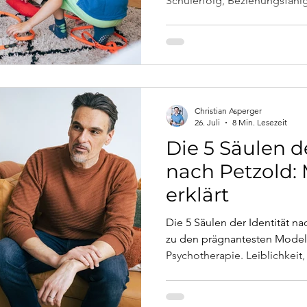
Schulerfolg, Beziehungsfähig
Erwachsenenalter. Dieser Arti
Entwicklung der Emotionen b
konkret tun können – und wa
Unterstützung sinnvoll ist.
Christian Asperger
26. Juli
8 Min. Lesezeit
Die 5 Säulen de
nach Petzold: 
erklärt
Die 5 Säulen der Identität n
zu den prägnantesten Mode
Psychotherapie. Leiblichkeit,
Leistung, materielle Sicher
sie erklären, warum manche K
woher Stabilität wirklich kom