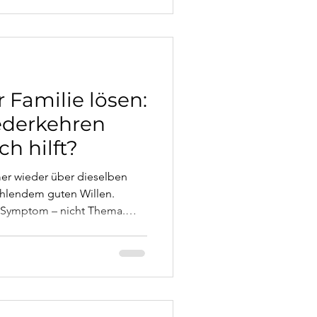
r Familie lösen:
ederkehren
ch hilft?
er wieder über dieselben
fehlendem guten Willen.
ns Symptom – nicht Thema.
 Konflikte wiederkehren, was
miliengesprächen wirklich