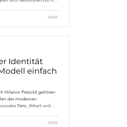
keit und Gesundheit bis ins
kel erklärt die Phasen der
ei Kindern, was Eltern
nn professionelle
r Identität
Modell einfach
ach Hilarion Petzold gehören
llen der modernen
 soziales Netz, Arbeit und
heit sowie Werte und Normen –
risen so tief gehen. Und
mt.