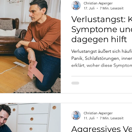
Christian Asperger
17. Juli
7 Min. Lesezeit
Verlustangst: 
Symptome un
dagegen hilft
Verlustangst äußert sich häuf
Panik, Schlafstörungen, inner
erklärt, woher diese Sympt
Bindungsangst damit zu tun 
therapeutischen Wege tatsäch
Christian Asperger
11. Juli
7 Min. Lesezeit
Aggressives Ve