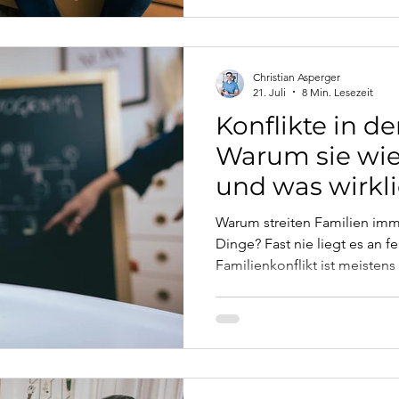
Christian Asperger
21. Juli
8 Min. Lesezeit
Konflikte in de
Warum sie wi
und was wirkli
Warum streiten Familien imm
Dinge? Fast nie liegt es an 
Familienkonflikt ist meiste
Dieser Artikel erklärt, warum
dahintersteckt und was in Fa
hilft.