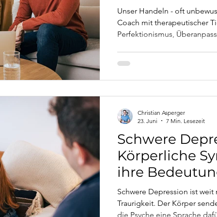
Unser Handeln - oft unbewuss
Coach mit therapeutischer Ti
Perfektionismus, Überanpas
funktionieren, welche Gefüh
dahinter liegen und wie Verm
Mit konkreten Fallbeispiele
lösungsorientierten Strategi
fundierten Konzepten (Trans
Therapie, IFS).
Christian Asperger
23. Juni
7 Min. Lesezeit
Schwere Depre
Körperliche 
ihre Bedeutu
Schwere Depression ist weit
Traurigkeit. Der Körper sende
die Psyche eine Sprache dafü