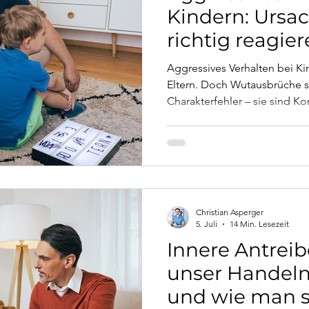
Kindern: Ursa
richtig reagie
Aggressives Verhalten bei Ki
Eltern. Doch Wutausbrüche s
Charakterfehler – sie sind K
erklärt die häufigsten Ursach
zeigt was Eltern konkret tu
professionelle Unterstützung s
Christian Asperger
5. Juli
14 Min. Lesezeit
Innere Antreib
unser Handeln
und wie man s