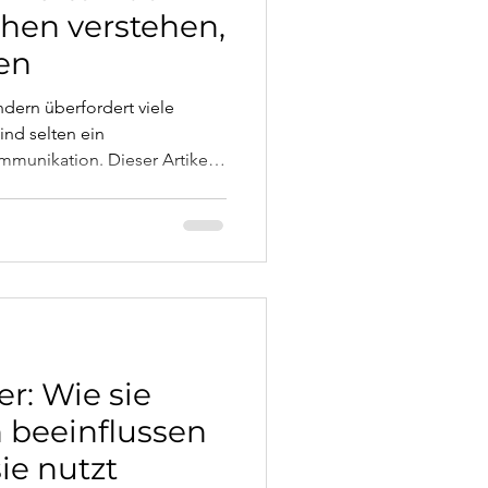
chen verstehen,
ren
ndern überfordert viele
ind selten ein
ommunikation. Dieser Artikel
en aus systemischer Sicht,
n können und wann
innvoll ist.
er: Wie sie
 beeinflussen
ie nutzt