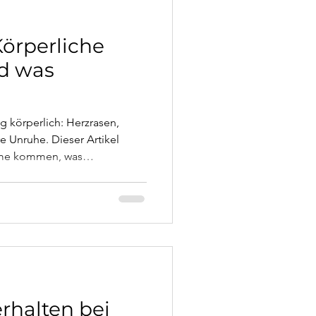
Körperliche
d was
ig körperlich: Herzrasen,
e Unruhe. Dieser Artikel
ome kommen, was
hat – und welche
lich helfen.
rhalten bei