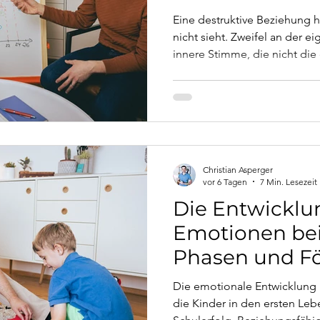
Eine destruktive Beziehung h
nicht sieht. Zweifel an der
innere Stimme, die nicht die 
Gefühl, nach dem Ende der 
schlechter dazustehen als vorh
was wirklich passiert – und 
Christian Asperger
vor 6 Tagen
7 Min. Lesezeit
Die Entwicklu
Emotionen bei
Phasen und F
Die emotionale Entwicklung i
die Kinder in den ersten Leb