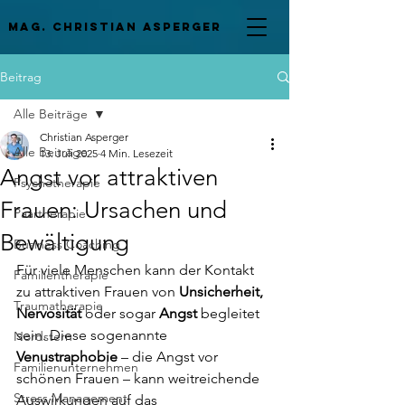
mag. Christian asperger
Beitrag
Alle Beiträge
Christian Asperger
Alle Beiträge
13. Juli 2025
4 Min. Lesezeit
Angst vor attraktiven
Psychotherapie
Frauen: Ursachen und
Paartherapie
Bewältigung
Business Coaching
Für viele Menschen kann der Kontakt 
Familientherapie
zu attraktiven Frauen von 
Unsicherheit, 
Traumatherapie
Nervosität
 oder sogar 
Angst
 begleitet 
sein. Diese sogenannte 
Nordstern
Venustraphobie
 – die Angst vor 
Familienunternehmen
schönen Frauen – kann weitreichende 
Stress Management
Auswirkungen auf das 