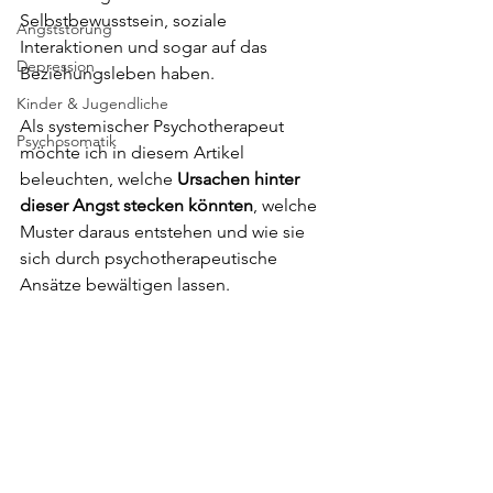
Selbstbewusstsein, soziale 
Angststörung
Interaktionen und sogar auf das 
Depression
Beziehungsleben haben. 
Kinder & Jugendliche
Als systemischer Psychotherapeut 
Psychosomatik
möchte ich in diesem Artikel 
beleuchten, welche 
Ursachen hinter 
dieser Angst stecken könnten
, welche 
Muster daraus entstehen und wie sie 
sich durch psychotherapeutische 
Ansätze bewältigen lassen.