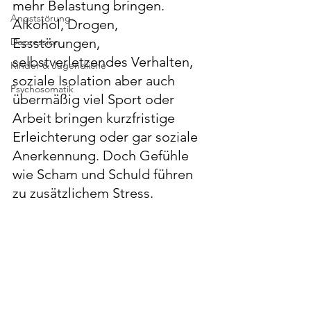
mehr Belastung bringen. 
Angststörung
Alkohol, Drogen, 
Essstörungen, 
Depression
selbstverletzendes Verhalten, 
Kinder & Jugendliche
soziale Isolation aber auch 
Psychosomatik
übermäßig viel Sport oder 
Arbeit bringen kurzfristige 
Erleichterung oder gar soziale 
Anerkennung. Doch Gefühle 
wie Scham und Schuld führen 
zu zusätzlichem Stress. 