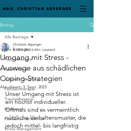
mag. Christian asperger
Beitrag
Alle Beiträge
Christian Asperger
Alle Beiträge
4. Okt. 2020
6 Min. Lesezeit
Umgang mit Stress -
Psychotherapie
Auswege aus schädlichen
Paartherapie
Coping-Strategien
Business Coaching
Aktualisiert:
3. Sept. 2023
Familientherapie
Unser Umgang mit Stress ist 
Traumatherapie
ein höchst individueller. 
Nordstern
Oftmals sind es vermeintlich 
nützliche Verhaltensmuster, die 
Familienunternehmen
jedoch mittel- bis langfristig 
Stress Management