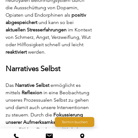
neuroyalen Belohnungsystem durch 
die Aussschüttung von Dopamin, 
Opiaten und Endorphinen als 
positiv 
abgespeichert
 und kann so bei 
aktuellen Stresserfahrungen
 im Kontext 
von Schmerz, Angst, Verzweiflung, Wut 
oder Hilflosigkeit schnell und leicht 
reaktiviert
 werden.
Narratives Selbst
Das 
Narrative Selbst
 ermöglicht es 
mittels 
Reflexion
 in eine Beobachtung 
unseres Prozessualen Selbst zu gehen 
und damit auch unsere Interventionen 
zu steuern. Durch die 
Fokussierung 
unserer Aufmerksamkeit
 können wir in 
Termin buchen
unser Fühlen, Denken und Verhalten 
intervenieren. Ein 
Perspektivenwechsel