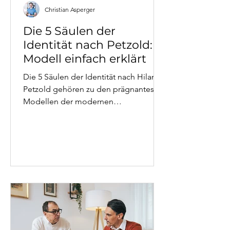
Christian Asperger
Die 5 Säulen der
Identität nach Petzold:
Modell einfach erklärt
Die 5 Säulen der Identität nach Hilarion
Petzold gehören zu den prägnantesten
Modellen der modernen
Psychotherapie. Leiblichkeit, soziales
Netz, Arbeit und Leistung, materielle
Sicherheit sowie Werte und Normen –
sie erklären, warum manche Krisen so
tief gehen. Und woher Stabilität
wirklich kommt.