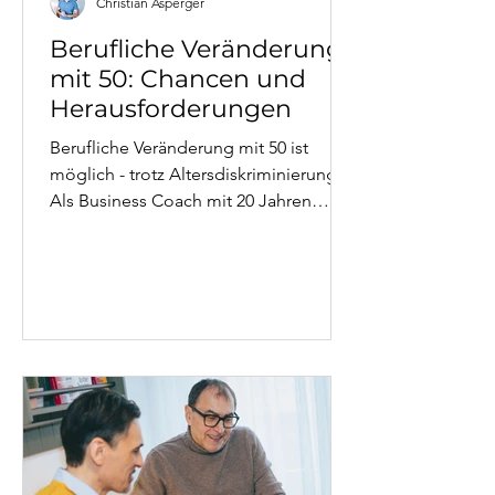
Christian Asperger
Berufliche Veränderung
mit 50: Chancen und
Herausforderungen
Berufliche Veränderung mit 50 ist
möglich - trotz Altersdiskriminierung.
Als Business Coach mit 20 Jahren
Konzern-Erfahrung zeige ich
evidenzbasiert (Stepstone 2025,
Bertelsmann, Neuroplastizität-
Forschung), wie Karrierewechsel 50+
gelingt. Mit aktuellen Studien zu
Erfolgsraten, Lernfähigkeit im Alter,
konkreten Fallbeispielen aus dem
Coaching und lösungsorientierten
Strategien. Neurologisch ist es nie zu
spät - gesellschaftlich braucht es
Strategie.