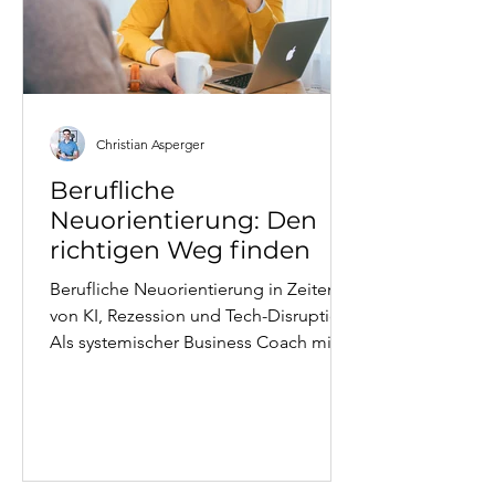
im Business
Christian Asperger
Berufliche
Neuorientierung: Den
richtigen Weg finden
Berufliche Neuorientierung in Zeiten
von KI, Rezession und Tech-Disruption.
Als systemischer Business Coach mit
eigener Neuorientierungs-Erfahrung
(Telekom-Manager → Therapeut) zeige
ich, wie man den richtigen Weg findet.
Dieser Artikel verbindet
makro-/mikroökonomische Faktoren,