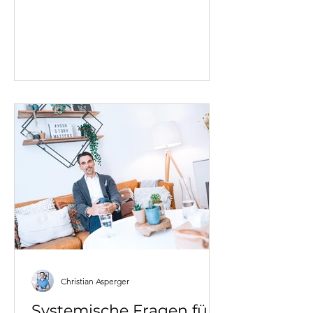
praxisnahe Strategien aus fast 20
Jahren Führungserfahrung: Von der
Unterscheidung verschiedener
Konfliktarten über systemische
Perspektiven bis zu konkreten
Methoden wie zirkulären Fragen.
Lernen Sie, Konflikte nicht zu
vermeiden, sondern als
Entwicklungschance zu nutzen. Mit
realen Fallbeispielen aus dem
Business Coaching und direkt
umsetzbaren Werkzeugen für Ihren
Führungsalltag
Christian Asperger
Systemische Fragen für