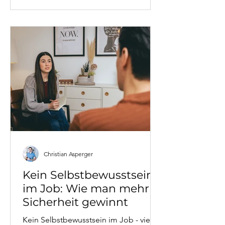
Vermeidungsverhalten entsteht. Mit
konkreten Fallbeispielen aus Coaching
und Therapie, lösungsorientierten
Strategien und wissenschaftlich
fundierten Konzepten
(Transaktionsanalyse, Schema-
Therapie, IFS).
Christian Asperger
Kein Selbstbewusstsein
im Job: Wie man mehr
Sicherheit gewinnt
Kein Selbstbewusstsein im Job - viele