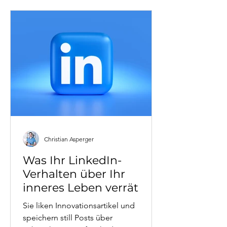
KI-Transformation, individuelle
Lebensphase und persönliche
Bedürfnisse (Sicherheit vs. Autonomie).
Mit Fallbeispielen, Orientierungs-
Framework und konkreten Strategien
für Menschen in beruflichen We
Christian Asperger
Was Ihr LinkedIn-
Verhalten über Ihr
inneres Leben verrät
Sie liken Innovationsartikel und
speichern still Posts über