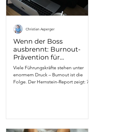
Christian Asperger
Wenn der Boss
ausbrennt: Burnout-
Prävention für
Führungskräfte
Viele Führungskräfte stehen unter
enormem Druck – Burnout ist die
Folge. Der Hernstein-Report zeigt: 70
% erleben mehr Stress, 9 % können
sich kaum erholen. Systemisches
Coaching hilft, Überlastung zu
erkennen, Verantwortung zu teilen und
wieder handlungsfähig zu werden. Drei
reale Beispiele zeigen, wie
Führungskräfte aus dem