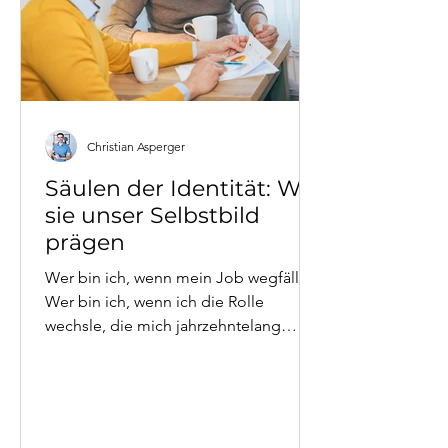
Christian Asperger
Säulen der Identität: Wie
sie unser Selbstbild
prägen
Wer bin ich, wenn mein Job wegfällt?
Wer bin ich, wenn ich die Rolle
wechsle, die mich jahrzehntelang
definiert hat? Christian Asperger,
systemischer Coach mit Praxis im
zweiten Bezirk in Wien, erklärt das
Konzept der Säulen der Identität - und
warum gerade Führungskräfte und