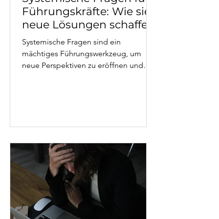
Führungskräfte: Wie sie
neue Lösungen schaffen
Systemische Fragen sind ein
mächtiges Führungswerkzeug, um
neue Perspektiven zu eröffnen und
Lösungen zu entwickeln. Statt direkter
Anweisungen fördern sie
Selbstreflexion und
Eigenverantwortung im Team. Dieser
Artikel zeigt praxisnah, wie
Führungskräfte mit zirkulären Fragen,
Skalierungsfragen und hypothetischen
Szenarien arbeiten. Mit konkreten
Beispielen aus 20 Jahren
Führungserfahrung in der IT-Branche
und direkt umsetzbaren
Fragetechniken für Ihren
Führungsalltag.