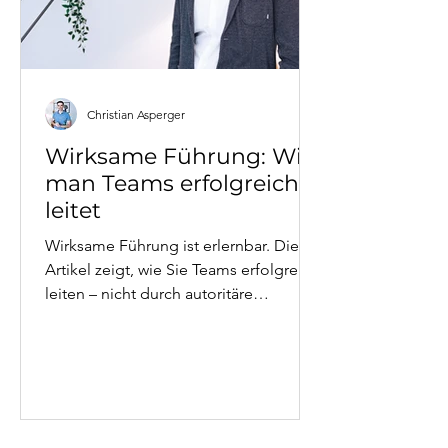
Christian Asperger
Wirksame Führung: Wie
man Teams erfolgreich
leitet
Wirksame Führung ist erlernbar. Dieser
Artikel zeigt, wie Sie Teams erfolgreich
leiten – nicht durch autoritäre
Kontrolle, sondern durch moderne
Führungsprinzipien. Von klarer Vision
über psychologische Sicherheit bis zu
konstruktivem Feedback. Mit
praktischen Beispielen aus fast 20
Jahren Führungserfahrung in der IT-