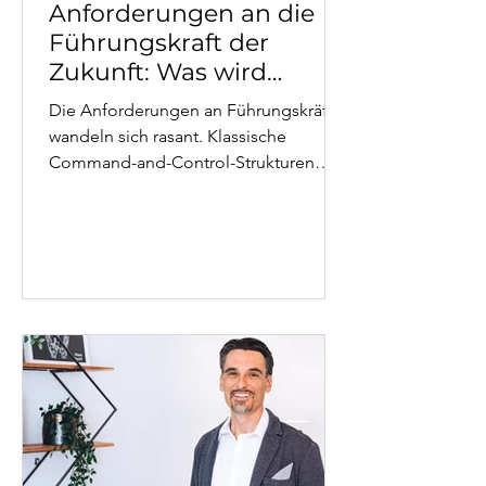
Anforderungen an die
Führungskraft der
Zukunft: Was wird
erwartet?
Die Anforderungen an Führungskräfte
wandeln sich rasant. Klassische
Command-and-Control-Strukturen
weichen agilen, partizipativen
Ansätzen. Führungskräfte der Zukunft
brauchen digitale Kompetenzen,
emotionale Intelligenz und die
Fähigkeit, Unsicherheit auszuhalten.
Dieser Artikel zeigt aus der Perspektive
von 20 Jahren Führungserfahrung,
welche Kompetenzen wirklich zählen –
und wie Sie sich darauf vorbereiten
können.