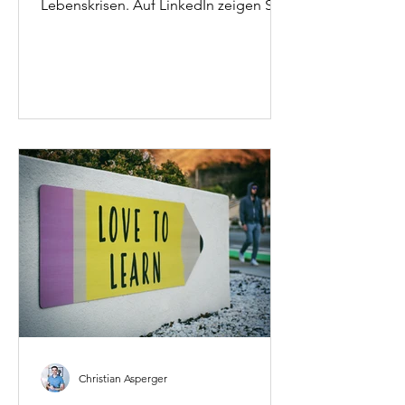
Lebenskrisen. Auf LinkedIn zeigen Sie
Stärke – innerlich beschäftigt Sie etwas
ganz anderes. Was die drei
Verhaltensebenen Like, Kommentar
und Share über Ihre wirkliche
psychische Verfassung verraten, erklärt
systemischer Psychotherapeut und
Business Coach Mag. Christian
Asperger – mit echten Daten aus
einem viralen Post und Fallbeispielen
aus der Praxis.
Christian Asperger