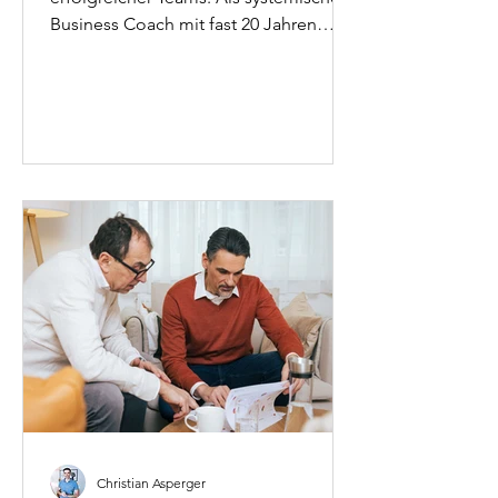
Business Coach mit fast 20 Jahren
Konzern-Erfahrung zeige ich, warum
Vertrauen in der Führung die Basis für
Teamerfolg ist. Dieser Artikel erklärt
das 5-Dysfunctions-Modell von Patrick
Lencioni, verbindet es mit
systemischen Perspektiven und liefert
konkrete Strategien aus Workshop-
Erfahrungen. Mit Fallbeispielen aus
dem Executive Coaching und
praxisnahen Tools für Führungskräfte,
die High-Performance
Christian Asperger