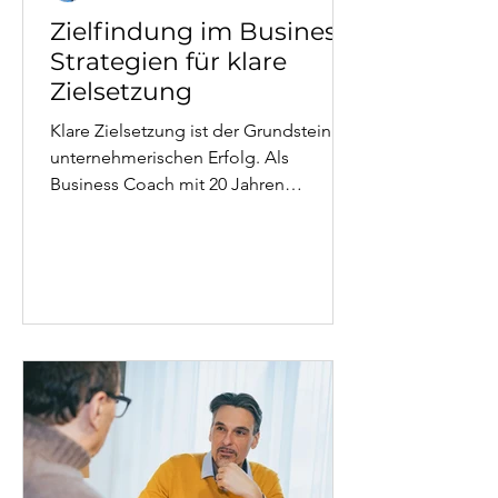
Zielfindung im Business:
Strategien für klare
Zielsetzung
Klare Zielsetzung ist der Grundstein für
unternehmerischen Erfolg. Als
Business Coach mit 20 Jahren
Führungserfahrung zeige ich Ihnen,
wie Sie wirklich tragfähige Ziele
entwickeln – jenseits von
oberflächlichen SMART-Formeln.
Dieser Artikel verbindet systemische
Ansätze mit praxiserprobten Strategien
aus der Unternehmenswelt. Von der
Unterscheidung zwischen fremden
und eigenen Zielen bis hin zu
konkreten Coaching-Methoden: Ein
umfassender Leitfaden zur Zielfindung