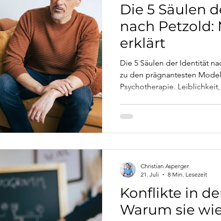
Die 5 Säulen d
nach Petzold: 
erklärt
Die 5 Säulen der Identität n
zu den prägnantesten Mode
Psychotherapie. Leiblichkeit,
Leistung, materielle Sicher
sie erklären, warum manche 
woher Stabilität wirklich kom
Christian Asperger
21. Juli
8 Min. Lesezeit
Konflikte in de
Warum sie wi