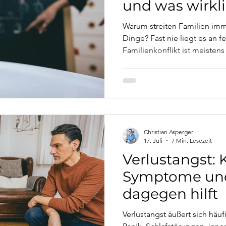
und was wirkli
Warum streiten Familien imm
Dinge? Fast nie liegt es an 
Familienkonflikt ist meiste
Dieser Artikel erklärt, warum
dahintersteckt und was in Fa
hilft.
Christian Asperger
17. Juli
7 Min. Lesezeit
Verlustangst: 
Symptome un
dagegen hilft
Verlustangst äußert sich häuf