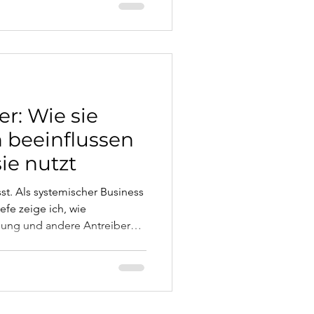
sinnvoll ist.
er: Wie sie
 beeinflussen
ie nutzt
t. Als systemischer Business
efe zeige ich, wie
sung und andere Antreiber
le (Schuld, Scham, Ohnmacht)
meidungsverhalten entsteht.
n aus Coaching und Therapie,
en und wissenschaftlich
aktionsanalyse, Schema-