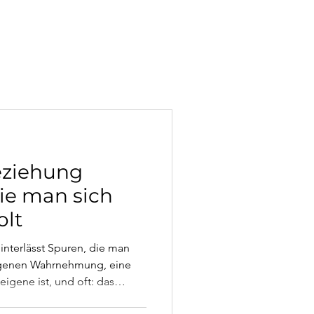
eziehung
ie man sich
olt
interlässt Spuren, die man
 eigenen Wahrnehmung, eine
eigene ist, und oft: das
Beziehung zunächst