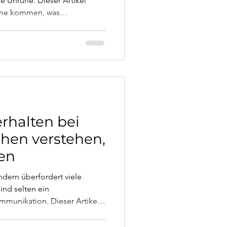
re Unruhe. Dieser Artikel
ome kommen, was
hat – und welche
hlich helfen.
rhalten bei
chen verstehen,
ren
ndern überfordert viele
ind selten ein
ommunikation. Dieser Artikel
en aus systemischer Sicht,
n können und wann