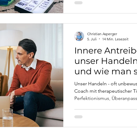
professionelle Unterstützung 
Christian Asperger
5. Juli
14 Min. Lesezeit
Innere Antreib
unser Handeln
und wie man s
Unser Handeln - oft unbewuss
Coach mit therapeutischer Ti
Perfektionismus, Überanpas
funktionieren, welche Gefüh
dahinter liegen und wie Ver
Mit konkreten Fallbeispiele
lösungsorientierten Strategi
fundierten Konzepten (Trans