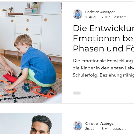
Christian Asperger
1. Aug.
7 Min. Lesezeit
Die Entwicklu
Emotionen bei
Phasen und F
Die emotionale Entwicklung i
die Kinder in den ersten Leb
Schulerfolg, Beziehungsfähi
Erwachsenenalter. Dieser Arti
Entwicklung der Emotionen b
konkret tun können – und wa
Unterstützung sinnvoll ist.
Christian Asperger
26. Juli
8 Min. Lesezeit