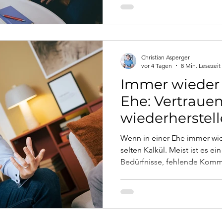
schlechter dazustehen als vorh
was wirklich passiert – und 
Christian Asperger
vor 4 Tagen
8 Min. Lesezeit
Immer wieder 
Ehe: Vertraue
wiederherstel
Wenn in einer Ehe immer wie
selten Kalkül. Meist ist es e
Bedürfnisse, fehlende Komm
Familienmuster. Dieser Artik
Fallbeispiels aus der Praxis
steckt – und was Vertrauen wi