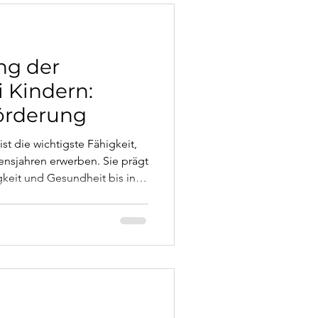
ng der
 Kindern:
örderung
st die wichtigste Fähigkeit,
ensjahren erwerben. Sie prägt
gkeit und Gesundheit bis ins
kel erklärt die Phasen der
ei Kindern, was Eltern
nn professionelle