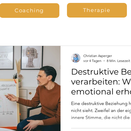
Therapie
Coaching
Christian Asperger
vor 4 Tagen
8 Min. Lesezeit
Destruktive B
verarbeiten: W
emotional erh
Eine destruktive Beziehung h
nicht sieht. Zweifel an der
innere Stimme, die nicht die 
Gefühl, nach dem Ende der 