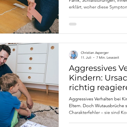
Panik, Schlafstörungen, inne
erklärt, woher diese Sympt
Bindungsangst damit zu tun 
therapeutischen Wege tatsäc
Christian Asperger
11. Juli
7 Min. Lesezeit
Aggressives Ve
Kindern: Ursa
richtig reagie
Aggressives Verhalten bei Ki
Eltern. Doch Wutausbrüche s
Charakterfehler – sie sind K
erklärt die häufigsten Ursach
zeigt was Eltern konkret tu