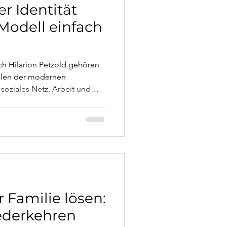
er Identität
Modell einfach
ach Hilarion Petzold gehören
llen der modernen
 soziales Netz, Arbeit und
heit sowie Werte und Normen –
Krisen so tief gehen. Und
mt.
r Familie lösen:
ederkehren