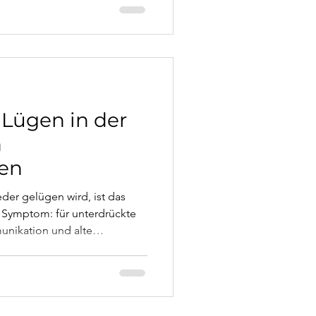
er. Dieser Artikel erklärt,
was Heilung bedeutet.
Lügen in der
n
len
der gelügen wird, ist das
in Symptom: für unterdrückte
unikation und alte
el zeigt anhand eines
, was hinter notorischem Lügen
rklich wiederherstellt.