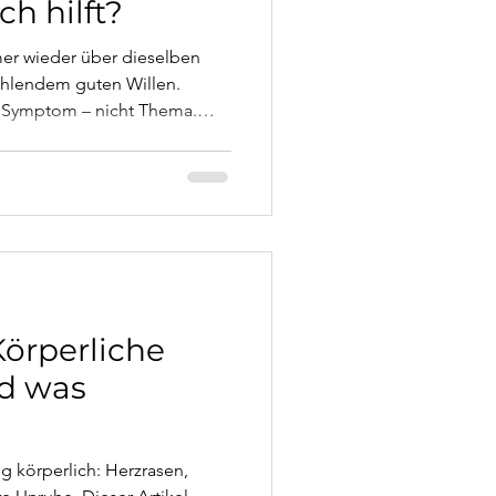
ch hilft?
er wieder über dieselben
fehlendem guten Willen.
ns Symptom – nicht Thema.
 Konflikte wiederkehren, was
miliengesprächen wirklich
Körperliche
d was
ig körperlich: Herzrasen,