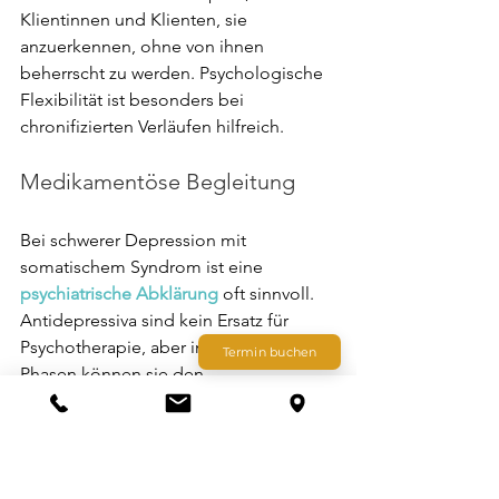
Klientinnen und Klienten, sie 
anzuerkennen, ohne von ihnen 
beherrscht zu werden. Psychologische 
Flexibilität ist besonders bei 
chronifizierten Verläufen hilfreich.
Medikamentöse Begleitung
Bei schwerer Depression mit 
somatischem Syndrom ist eine 
psychiatrische Abklärung
 oft sinnvoll. 
Antidepressiva sind kein Ersatz für 
Psychotherapie, aber in schweren 
Termin buchen
Phasen können sie den 
Handlungsspielraum eröffnen, der für 
therapeutische Arbeit notwendig ist.