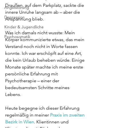
Draußen, auf dem Parkplatz, sackte die 
Angststörung
innere Unruhe langsam ab – aber die 
Depression
Anspannung blieb.
Kinder & Jugendliche
Was ich damals nicht wusste: Mein 
Psychosomatik
Körper kommunizierte etwas, das mein 
Verstand noch nicht in Worte fassen 
konnte. Ich war erschöpft auf eine Art, 
die kein Urlaub beheben würde. Einige 
Monate später machte ich meine erste 
persönliche Erfahrung mit 
Psychotherapie – einer der 
bedeutsamsten Schritte meines 
Lebens.
Heute begegne ich dieser Erfahrung 
regelmäßig in meiner 
Praxis im zweiten 
Bezirk in Wien
. Klientinnen und 