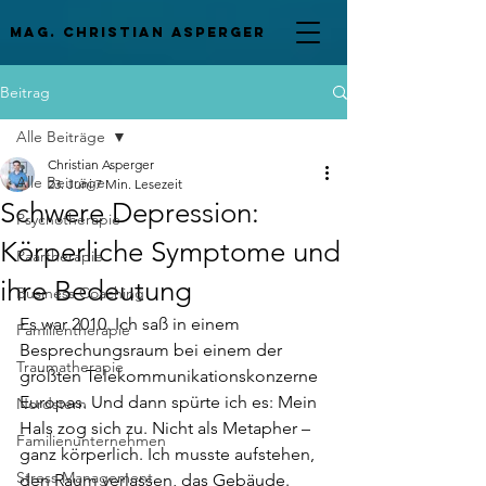
mag. Christian asperger
Beitrag
Alle Beiträge
Christian Asperger
Alle Beiträge
23. Juni
7 Min. Lesezeit
Schwere Depression:
Psychotherapie
Körperliche Symptome und
Paartherapie
ihre Bedeutung
Business Coaching
Es war 2010. Ich saß in einem 
Familientherapie
Besprechungsraum bei einem der 
Traumatherapie
größten Telekommunikationskonzerne 
Europas. Und dann spürte ich es: Mein 
Nordstern
Hals zog sich zu. Nicht als Metapher – 
Familienunternehmen
ganz körperlich. Ich musste aufstehen, 
Stress Management
den Raum verlassen, das Gebäude. 