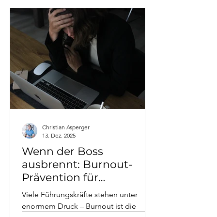
Selbstreflexion und
Eigenverantwortung im Team. Dieser
Artikel zeigt praxisnah, wie
Führungskräfte mit zirkulären Fragen,
Skalierungsfragen und hypothetischen
Szenarien arbeiten. Mit konkreten
Beispielen aus 20 Jahren
Führungserfahrung in der IT-Branche
und direkt umsetzbaren
Fragetechniken für Ihren
Führungsalltag.
Christian Asperger
13. Dez. 2025
Wenn der Boss
ausbrennt: Burnout-
Prävention für
Führungskräfte
Viele Führungskräfte stehen unter
enormem Druck – Burnout ist die