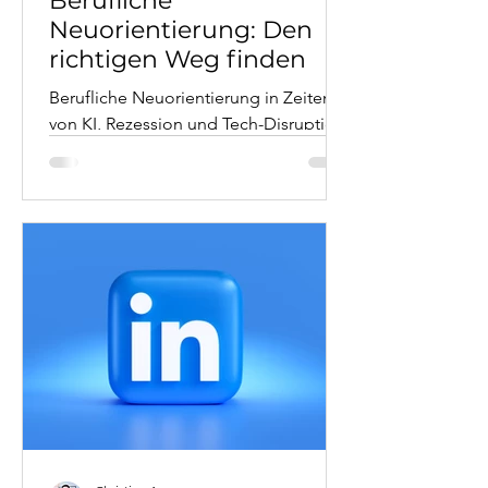
Berufliche
Neuorientierung: Den
richtigen Weg finden
Berufliche Neuorientierung in Zeiten
von KI, Rezession und Tech-Disruption.
Als systemischer Business Coach mit
eigener Neuorientierungs-Erfahrung
(Telekom-Manager → Therapeut) zeige
ich, wie man den richtigen Weg findet.
Dieser Artikel verbindet
makro-/mikroökonomische Faktoren,
KI-Transformation, individuelle
Lebensphase und persönliche
Bedürfnisse (Sicherheit vs. Autonomie).
Mit Fallbeispielen, Orientierungs-
Framework und konkreten Strategien
für Menschen in beruflichen We