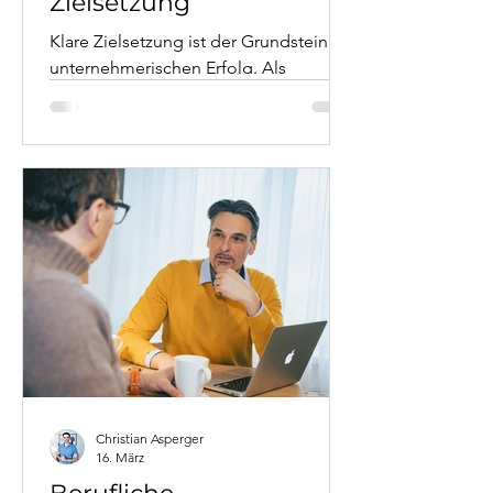
Zielsetzung
Klare Zielsetzung ist der Grundstein für
unternehmerischen Erfolg. Als
Business Coach mit 20 Jahren
Führungserfahrung zeige ich Ihnen,
wie Sie wirklich tragfähige Ziele
entwickeln – jenseits von
oberflächlichen SMART-Formeln.
Dieser Artikel verbindet systemische
Ansätze mit praxiserprobten Strategien
aus der Unternehmenswelt. Von der
Unterscheidung zwischen fremden
und eigenen Zielen bis hin zu
konkreten Coaching-Methoden: Ein
umfassender Leitfaden zur Zielfindung
im Business
Christian Asperger
16. März