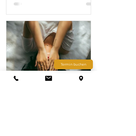
Folge. Der Hernstein-Report zeigt: 70
% erleben mehr Stress, 9 % können
sich kaum erholen. Systemisches
Coaching hilft, Überlastung zu
erkennen, Verantwortung zu teilen und
wieder handlungsfähig zu werden. Drei
reale Beispiele zeigen, wie
Führungskräfte aus dem
Überforderungsmodus zurück zur
Termin buchen
Klarheit finden.
Christian Asperger
4. Dez. 2025
Scham, Schuld und KI –
Warum intelligente
Menschen sich
verstecken