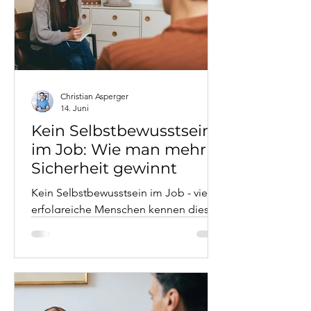
Strategien und wissenschaftlich
fundierten Konzepten
(Transaktionsanalyse, Schema-
Therapie, IFS).
Christian Asperger
14. Juni
Kein Selbstbewusstsein
im Job: Wie man mehr
Sicherheit gewinnt
Kein Selbstbewusstsein im Job - viele
erfolgreiche Menschen kennen dieses
Gefühl, trauen sich aber kaum, darüber
zu sprechen. Christian Asperger,
systemischer Psychotherapeut aus
Wien, erklärt, warum berufliche
Unsicherheit oft tiefere Wurzeln hat als
mangelnde Kompetenz - und wie man