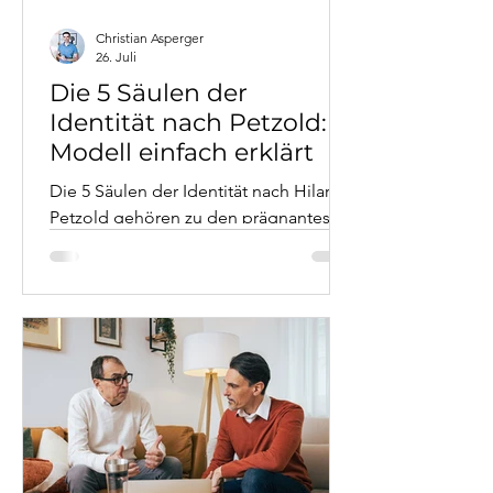
Christian Asperger
26. Juli
Die 5 Säulen der
Identität nach Petzold:
Modell einfach erklärt
Die 5 Säulen der Identität nach Hilarion
Petzold gehören zu den prägnantesten
Modellen der modernen
Psychotherapie. Leiblichkeit, soziales
Netz, Arbeit und Leistung, materielle
Sicherheit sowie Werte und Normen –
sie erklären, warum manche Krisen so
tief gehen. Und woher Stabilität
wirklich kommt.