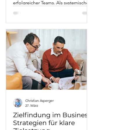
erfolgreicher Teams. Als systemischer
Business Coach mit fast 20 Jahren
Konzern-Erfahrung zeige ich, warum
Vertrauen in der Führung die Basis für
Teamerfolg ist. Dieser Artikel erklärt
das 5-Dysfunctions-Modell von Patrick
Lencioni, verbindet es mit
systemischen Perspektiven und liefert
konkrete Strategien aus Workshop-
Erfahrungen. Mit Fallbeispielen aus
dem Executive Coaching und
praxisnahen Tools für Führungskräfte,
die High-Performance
Christian Asperger
27. März
Zielfindung im Business:
Strategien für klare