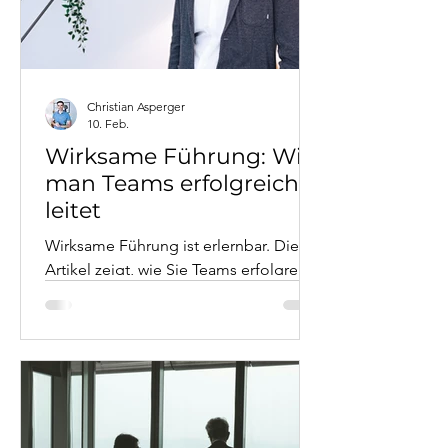
und wie Sie sich darauf vorbereiten
können.
Christian Asperger
10. Feb.
Wirksame Führung: Wie
man Teams erfolgreich
leitet
Wirksame Führung ist erlernbar. Dieser
Artikel zeigt, wie Sie Teams erfolgreich
leiten – nicht durch autoritäre
Kontrolle, sondern durch moderne
Führungsprinzipien. Von klarer Vision
über psychologische Sicherheit bis zu
konstruktivem Feedback. Mit
praktischen Beispielen aus fast 20
Jahren Führungserfahrung in der IT-