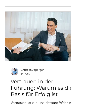
definiert hat? Christian Asperger,
systemischer Coach mit Praxis im
zweiten Bezirk in Wien, erklärt das
Konzept der Säulen der Identität - und
warum gerade Führungskräfte und
Unternehmer besonders gefährdet
sind, wenn eine dieser Säulen ins
Wanken gerät.
Christian Asperger
14. Apr.
Vertrauen in der
Führung: Warum es die
Basis für Erfolg ist
Vertrauen ist die unsichtbare Währung