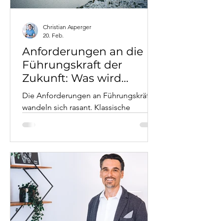
Christian Asperger
20. Feb.
Anforderungen an die
Führungskraft der
Zukunft: Was wird
erwartet?
Die Anforderungen an Führungskräfte
wandeln sich rasant. Klassische
Command-and-Control-Strukturen
weichen agilen, partizipativen
Ansätzen. Führungskräfte der Zukunft
brauchen digitale Kompetenzen,
emotionale Intelligenz und die
Fähigkeit, Unsicherheit auszuhalten.
Dieser Artikel zeigt aus der Perspektive
von 20 Jahren Führungserfahrung,
welche Kompetenzen wirklich zählen –