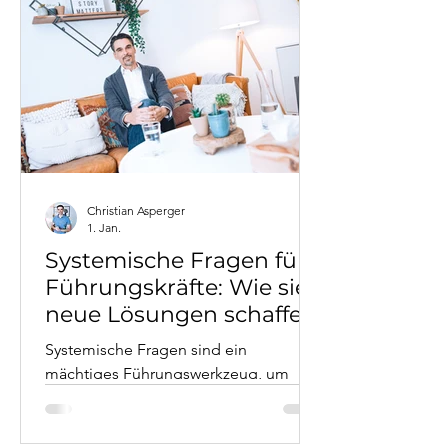
Perspektiven bis zu konkreten
Methoden wie zirkulären Fragen.
Lernen Sie, Konflikte nicht zu
vermeiden, sondern als
Entwicklungschance zu nutzen. Mit
realen Fallbeispielen aus dem
Business Coaching und direkt
umsetzbaren Werkzeugen für Ihren
Führungsalltag
Christian Asperger
1. Jan.
Systemische Fragen für
Führungskräfte: Wie sie
neue Lösungen schaffen
Systemische Fragen sind ein
mächtiges Führungswerkzeug, um
neue Perspektiven zu eröffnen und
Lösungen zu entwickeln. Statt direkter
Anweisungen fördern sie