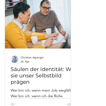
Bertelsmann, Neuroplastizität-
Forschung), wie Karrierewechsel 50+
gelingt. Mit aktuellen Studien zu
Erfolgsraten, Lernfähigkeit im Alter,
konkreten Fallbeispielen aus dem
Coaching und lösungsorientierten
Strategien. Neurologisch ist es nie zu
spät - gesellschaftlich braucht es
Strategie.
Christian Asperger
26. Apr.
Säulen der Identität: Wie
sie unser Selbstbild
prägen
Wer bin ich, wenn mein Job wegfällt?
Wer bin ich, wenn ich die Rolle
wechsle, die mich jahrzehntelang