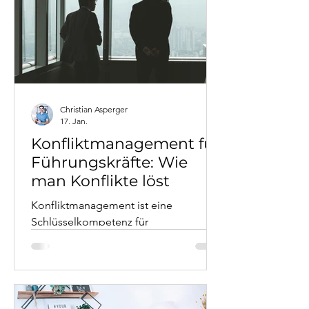
und Telekommunikationsbranche und
Business Coaching-Perspektive. Für
Führungskräfte, die wirksam führen
wollen.
Christian Asperger
17. Jan.
Konfliktmanagement für
Führungskräfte: Wie
man Konflikte löst
Konfliktmanagement ist eine
Schlüsselkompetenz für
Führungskräfte. Dieser Artikel zeigt
praxisnahe Strategien aus fast 20
Jahren Führungserfahrung: Von der
Unterscheidung verschiedener
Konfliktarten über systemische