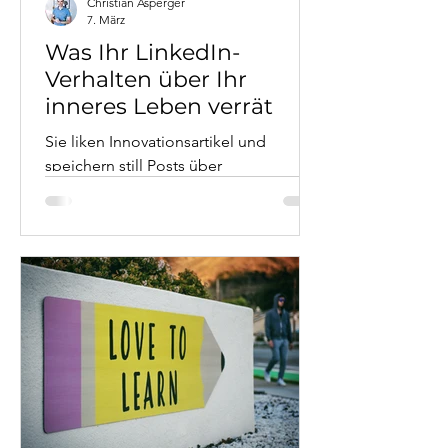
Christian Asperger
7. März
Was Ihr LinkedIn-
Verhalten über Ihr
inneres Leben verrät
Sie liken Innovationsartikel und
speichern still Posts über
Lebenskrisen. Auf LinkedIn zeigen Sie
Stärke – innerlich beschäftigt Sie etwas
ganz anderes. Was die drei
Verhaltensebenen Like, Kommentar
und Share über Ihre wirkliche
psychische Verfassung verraten, erklärt
systemischer Psychotherapeut und
Business Coach Mag. Christian
Asperger – mit echten Daten aus
einem viralen Post und Fallbeispielen
aus der Praxis.