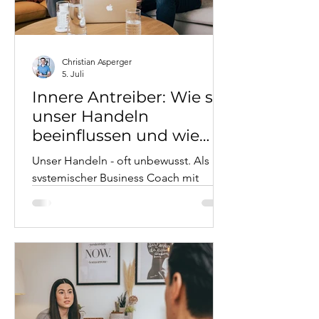
Christian Asperger
5. Juli
Innere Antreiber: Wie sie
unser Handeln
beeinflussen und wie
man sie nutzt
Unser Handeln - oft unbewusst. Als
systemischer Business Coach mit
therapeutischer Tiefe zeige ich, wie
Perfektionismus, Überanpassung und
andere Antreiber funktionieren, welche
Gefühle (Schuld, Scham, Ohnmacht)
dahinter liegen und wie
Vermeidungsverhalten entsteht. Mit
konkreten Fallbeispielen aus Coaching
und Therapie, lösungsorientierten