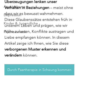
Überzeugungen lenken unser 
Angststörung
Verhalten in Beziehungen
 – meist ohne 
dass wir es bewusst wahrnehmen. 
Depression
Diese Glaubenssätze entstehen früh in 
Kinder & Jugendliche
unserem Leben und prägen, wie wir 
Nähe zulassen, Konflikte austragen und 
Psychosomatik
Liebe empfangen können. In diesem 
Artikel zeige ich Ihnen, wie Sie diese 
verborgenen Muster erkennen und 
verändern
 können.
Durch Paartherapie in Schwung kommen