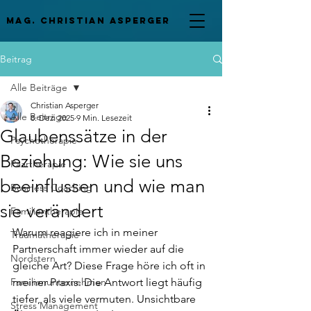
mag. Christian asperger
Beitrag
Alle Beiträge
Christian Asperger
Alle Beiträge
8. Dez. 2025
9 Min. Lesezeit
Glaubenssätze in der
Psychotherapie
Beziehung: Wie sie uns
Paartherapie
beeinflussen und wie man
Business Coaching
sie verändert
Familientherapie
Warum reagiere ich in meiner 
Traumatherapie
Partnerschaft immer wieder auf die 
Nordstern
gleiche Art? Diese Frage höre ich oft in 
Familienunternehmen
meiner Praxis. Die Antwort liegt häufig 
tiefer, als viele vermuten. Unsichtbare 
Stress Management