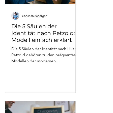
Christian Asperger
Die 5 Säulen der
Identität nach Petzold:
Modell einfach erklärt
Die 5 Säulen der Identität nach Hilarion
Petzold gehören zu den prägnantesten
Modellen der modernen
Psychotherapie. Leiblichkeit, soziales
Netz, Arbeit und Leistung, materielle
Sicherheit sowie Werte und Normen –
sie erklären, warum manche Krisen so
tief gehen. Und woher Stabilität
wirklich kommt.