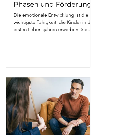
Phasen und Förderung
Die emotionale Entwicklung ist die
wichtigste Fähigkeit, die Kinder in den
ersten Lebensjahren erwerben. Sie
prägt Schulerfolg, Beziehungsfähigkeit
und Gesundheit bis ins
Erwachsenenalter. Dieser Artikel erklärt
die Phasen der Entwicklung der
Emotionen bei Kindern, was Eltern
konkret tun können – und wann
professionelle Unterstützung sinnvoll
ist.