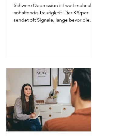
Schwere Depression ist weit mehr als
anhaltende Traurigkeit. Der Körper
sendet oft Signale, lange bevor die
Psyche eine Sprache dafür findet:
zugeschnürter Hals, chronische
Erschöpfung, Schmerzen ohne
Ursache, Schlafstörungen. Dieser
Artikel erklärt, was hinter diesen
Symptomen steckt, was das
somatische Syndrom bedeutet und
welche therapeutischen Wege wirklich
helfen.