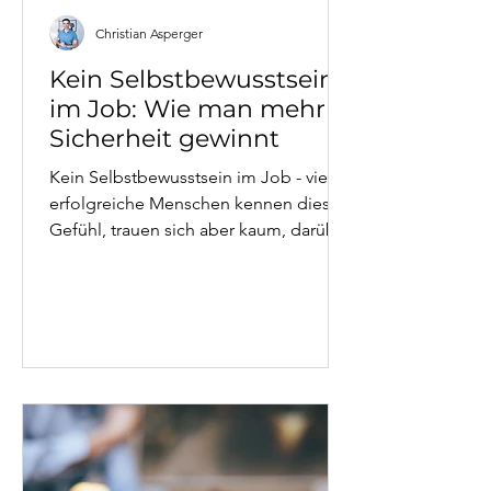
Christian Asperger
Kein Selbstbewusstsein
im Job: Wie man mehr
Sicherheit gewinnt
Kein Selbstbewusstsein im Job - viele
erfolgreiche Menschen kennen dieses
Gefühl, trauen sich aber kaum, darüber
zu sprechen. Christian Asperger,
systemischer Psychotherapeut aus
Wien, erklärt, warum berufliche
Unsicherheit oft tiefere Wurzeln hat als
mangelnde Kompetenz - und wie man
durch therapeutische Arbeit nachhaltig
mehr innere Sicherheit gewinnt.