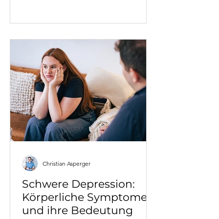
dahinter liegen und wie
Vermeidungsverhalten entsteht. Mit
konkreten Fallbeispielen aus Coaching
und Therapie, lösungsorientierten
Strategien und wissenschaftlich
fundierten Konzepten
(Transaktionsanalyse, Schema-
Therapie, IFS).
Christian Asperger
Schwere Depression:
Körperliche Symptome
und ihre Bedeutung