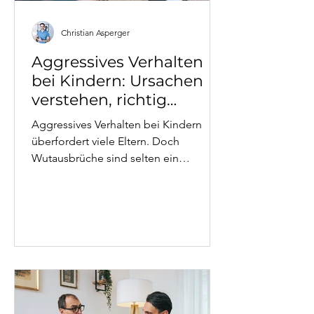
Christian Asperger
Aggressives Verhalten
bei Kindern: Ursachen
verstehen, richtig
reagieren
Aggressives Verhalten bei Kindern
überfordert viele Eltern. Doch
Wutausbrüche sind selten ein
Charakterfehler – sie sind
Kommunikation. Dieser Artikel erklärt
die häufigsten Ursachen aus
systemischer Sicht, zeigt was Eltern
konkret tun können und wann
professionelle Unterstützung sinnvoll
ist.