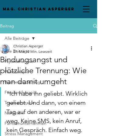
mag. Christian asperger
Beitrag
Alle Beiträge
Christian Asperger
Alle Beiträge
27. Mai
12 Min. Lesezeit
Bindungsangst und
Psychotherapie
plötzliche Trennung: Wie
Paartherapie
man damit umgeht
Business Coaching
Familientherapie
"Ich habe ihn geliebt. Wirklich 
geliebt. Und dann, von einem 
Traumatherapie
Tag auf den anderen, war er 
Nordstern
weg. Keine SMS, kein Anruf, 
Familienunternehmen
kein Gespräch. Einfach weg. 
Stress Management