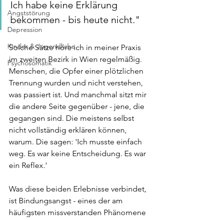
Ich habe keine Erklärung 
Angststörung
bekommen - bis heute nicht."
Depression
Kinder & Jugendliche
Solche Sätze höre ich in meiner Praxis 
im zweiten Bezirk in Wien regelmäßig. 
Psychosomatik
Menschen, die Opfer einer plötzlichen 
Trennung wurden und nicht verstehen, 
was passiert ist. Und manchmal sitzt mir 
die andere Seite gegenüber - jene, die 
gegangen sind. Die meistens selbst 
nicht vollständig erklären können, 
warum. Die sagen: 'Ich musste einfach 
weg. Es war keine Entscheidung. Es war 
ein Reflex.'
Was diese beiden Erlebnisse verbindet, 
ist Bindungsangst - eines der am 
häufigsten missverstanden Phänomene 