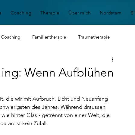
e
Coaching
Therapie
Über mich
Nordstern
B
s Coaching
Familientherapie
Traumatherapie
nt
Angststörung
Depression
Kinder & Jugendliche
ling: Wenn Aufblühen
it, die wir mit Aufbruch, Licht und Neuanfang 
 schwierigsten des Jahres. Während draussen 
wie hinter Glas - getrennt von einer Welt, die 
ran ist kein Zufall.