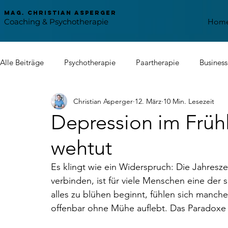
mag. Christian asperger
Coaching & Psychotherapie
Hom
Alle Beiträge
Psychotherapie
Paartherapie
Busines
Christian Asperger
12. März
10 Min. Lesezeit
Nordstern
Familienunternehmen
Stress Manageme
Depression im Früh
wehtut
Psychosomatik
Es klingt wie ein Widerspruch: Die Jahresze
verbinden, ist für viele Menschen eine der
alles zu blühen beginnt, fühlen sich manche 
offenbar ohne Mühe auflebt. Das Paradoxe da