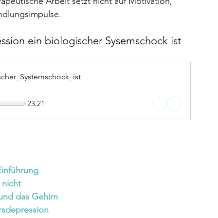
rapeutische Arbeit setzt nicht auf Motivation, 
ndlungsimpulse.
ssion ein biologischer Sysemschock ist
scher_Systemschock_ist
23:21
Einführung
 nicht 
 und das Gehirn
rsdepression 