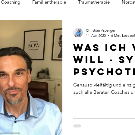
s Coaching
Familientherapie
Traumatherapie
Nords
örung
Depression
Kinder & Jugendliche
Psychosoma
Christian Asperger
14. Apr. 2020
6 Min. Lesezei
Was ich
will - s
Psychot
Paarthe
Genauso vielfältig und einzi
auch alle Berater, Coaches 