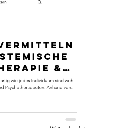
tern
tik
t
 vermitteln
ystemische
herapie &
rapie
gartig wie jedes Individuum sind wohl
und Psychotherapeuten. Anhand von...