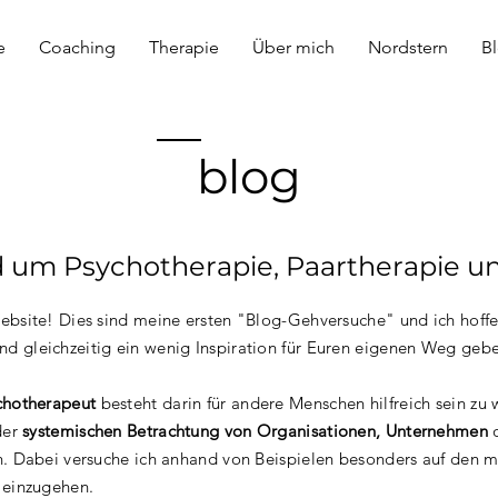
e
Coaching
Therapie
Über mich
Nordstern
B
blog
 um Psychotherapie, Paartherapie u
bsite! Dies sind meine ersten "Blog-Gehversuche" und ich hoffe 
 gleichzeitig ein wenig Inspiration für Euren eigenen Weg geb
chotherapeut
besteht darin für andere Menschen hilfreich sein zu 
der
systemischen Betrachtung von Organisationen, Unternehmen
o
. Dabei versuche ich anhand von Beispielen besonders auf den 
einzugehen.