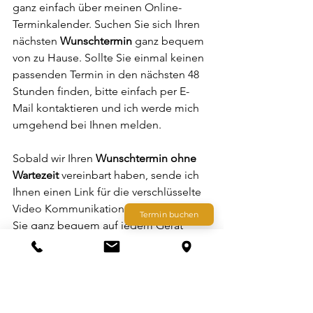
ganz einfach über meinen Online-
Terminkalender. Suchen Sie sich Ihren 
nächsten 
Wunschtermin
 ganz bequem 
von zu Hause. Sollte Sie einmal keinen 
passenden Termin in den nächsten 48 
Stunden finden, bitte einfach per E-
Mail kontaktieren und ich werde mich 
umgehend bei Ihnen melden.
Sobald wir Ihren 
Wunschtermin ohne 
Wartezeit
 vereinbart haben, sende ich 
Ihnen einen Link für die verschlüsselte 
Video Kommunikation. Diesen können 
Termin buchen
Sie ganz bequem auf jedem Gerät 
mittels ihres Web-Browser öffnen und 
es kann los gehen.
Zum Angebot 