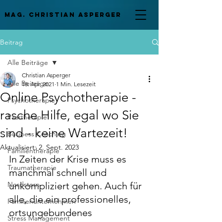
mag. Christian asperger
Beitrag
Alle Beiträge
Christian Asperger
Alle Beiträge
18. Apr. 2021
1 Min. Lesezeit
Online Psychotherapie -
Psychotherapie
rasche Hilfe, egal wo Sie
Paartherapie
sind - keine Wartezeit!
Business Coaching
Aktualisiert:
2. Sept. 2023
Familientherapie
In Zeiten der Krise muss es 
Traumatherapie
manchmal schnell und 
Nordstern
unkompliziert gehen. Auch für 
alle, die ein professionelles, 
Familienunternehmen
ortsungebundenes 
Stress Management