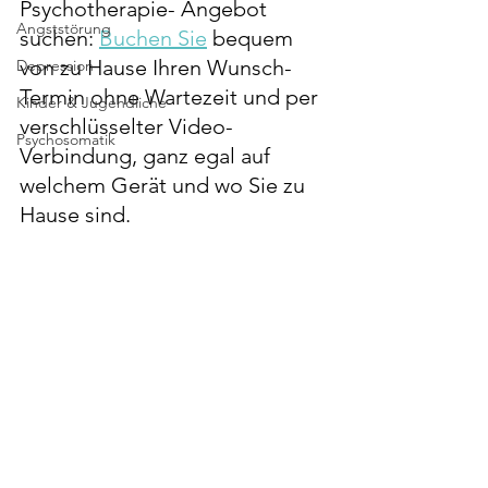
Psychotherapie- Angebot 
Angststörung
suchen: 
Buchen Sie
 bequem 
von zu Hause Ihren Wunsch-
Depression
Termin ohne Wartezeit und per 
Kinder & Jugendliche
verschlüsselter Video-
Psychosomatik
Verbindung, ganz egal auf 
welchem Gerät und wo Sie zu 
Hause sind.