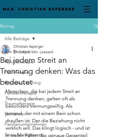
mag. Christian asperger
Beitrag
Alle Beiträge
Christian Asperger
Alle Beiträge
27. Juni
12 Min. Lesezeit
Bei jedem Streit an
Psychotherapie
Trennung denken: Was das
Paartherapie
bedeutet
Business Coaching
Menschen, die bei jedem Streit an 
Familientherapie
Trennung denken, gelten oft als 
Traumatherapie
besonders trennungswillig. Als 
jemand, der mit einem Bein schon 
Nordstern
draußen ist. Der die Beziehung nicht 
Familienunternehmen
wirklich will. Das klingt logisch - und ist 
Stress Management
in vielen Fällen das genaue Gegenteil 