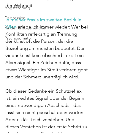
der Wahrheit.
Angststörung
Depression
In meiner Praxis im zweiten Bezirk in 
Wien
 erlebe ich immer wieder: Wer bei 
Kinder & Jugendliche
Konflikten reflexartig an Trennung 
Psychosomatik
denkt, ist oft die Person, der die 
Beziehung am meisten bedeutet. Der 
Gedanke ist kein Abschied - er ist ein 
Alarmsignal. Ein Zeichen dafür, dass 
etwas Wichtiges im Streit verloren geht 
und der Schmerz unerträglich wird.
Ob dieser Gedanke ein Schutzreflex 
ist, ein echtes Signal oder der Beginn 
eines notwendigen Abschieds - das 
lässt sich nicht pauschal beantworten. 
Aber es lässt sich verstehen. Und 
dieses Verstehen ist der erste Schritt zu 