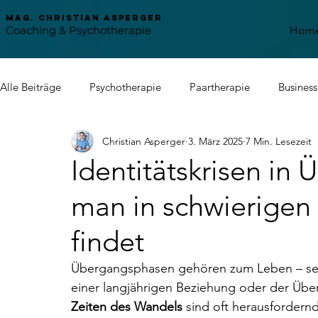
mag. Christian asperger
Coaching & Psychotherapie
Hom
Alle Beiträge
Psychotherapie
Paartherapie
Busines
Christian Asperger
3. März 2025
7 Min. Lesezeit
Nordstern
Familienunternehmen
Stress Manageme
Identitätskrisen in
man in schwierigen 
Psychosomatik
findet
Übergangsphasen gehören zum Leben – sei 
einer langjährigen Beziehung oder der Übe
Zeiten des Wandels
 sind oft herausfordern