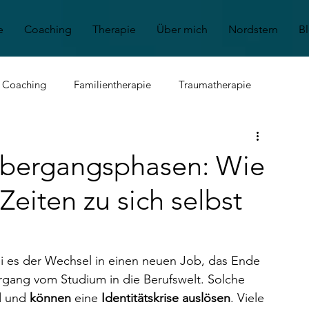
e
Coaching
Therapie
Über mich
Nordstern
B
s Coaching
Familientherapie
Traumatherapie
nt
Angststörung
Depression
Kinder & Jugendliche
 Übergangsphasen: Wie
Zeiten zu sich selbst
es der Wechsel in einen neuen Job, das Ende 
rgang vom Studium in die Berufswelt. Solche 
d und 
können 
eine 
Identitätskrise auslösen
. Viele 