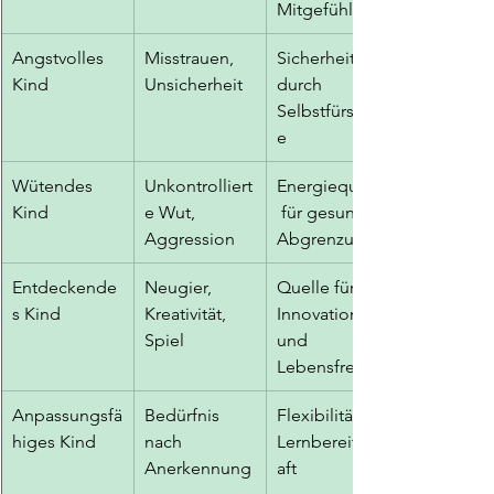
Mitgefühl
Angstvolles 
Misstrauen, 
Sicherheit 
Kind
Unsicherheit
durch 
Selbstfürsorg
e
Wütendes 
Unkontrolliert
Energiequelle
Kind
e Wut, 
 für gesunde 
Aggression
Abgrenzung
Entdeckende
Neugier, 
Quelle für 
s Kind
Kreativität, 
Innovation 
Spiel
und 
Lebensfreude
Anpassungsfä
Bedürfnis 
Flexibilität, 
higes Kind
nach 
Lernbereitsch
Anerkennung
aft