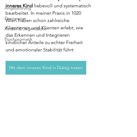
inneres Kind
 liebevoll und systematisch 
Angststörung
bearbeitet. In meiner Praxis in 1020 
Depression
Wien haben schon zahlreiche 
Klientinnen und Klienten erlebt, wie 
Kinder & Jugendliche
das Erkennen und Integrieren 
Psychosomatik
kindlicher Anteile zu echter Freiheit 
und emotionaler Stabilität führt
Mit dem inneren Kind in Dialog treten