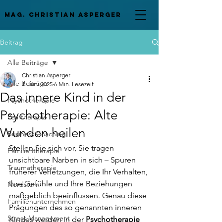
mag. Christian asperger
Beitrag
Alle Beiträge
Christian Asperger
Alle Beiträge
1. Juni 2025
6 Min. Lesezeit
Das innere Kind in der
Psychotherapie
Psychotherapie: Alte
Paartherapie
Wunden heilen
Business Coaching
Stellen Sie sich vor, Sie tragen 
Familientherapie
unsichtbare Narben in sich – Spuren 
Traumatherapie
früherer Verletzungen, die Ihr Verhalten, 
Ihre Gefühle und Ihre Beziehungen 
Nordstern
maßgeblich beeinflussen. Genau diese 
Familienunternehmen
Prägungen des so genannten inneren 
Stress Management
Kindes werden in der 
Psychotherapie 