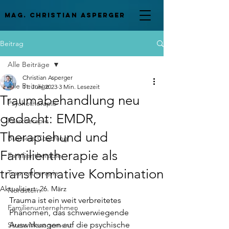
mag. Christian asperger
Beitrag
Alle Beiträge
Christian Asperger
Alle Beiträge
11. Juni 2023
3 Min. Lesezeit
Traumabehandlung neu
Psychotherapie
gedacht: EMDR,
Paartherapie
Therapiehund und
Business Coaching
Familientherapie als
Familientherapie
transformative Kombination
Traumatherapie
Aktualisiert:
26. März
Nordstern
Trauma ist ein weit verbreitetes 
Familienunternehmen
Phänomen, das schwerwiegende 
Auswirkungen auf die psychische 
Stress Management