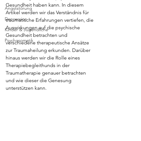
Gesundheit haben kann. In diesem 
Angststörung
Artikel werden wir das Verständnis für 
Depression
traumatische Erfahrungen vertiefen, die 
Auswirkungen auf die psychische 
Kinder & Jugendliche
Gesundheit betrachten und 
Psychosomatik
verschiedene therapeutische Ansätze 
zur Traumaheilung erkunden. Darüber 
hinaus werden wir die Rolle eines 
Therapiebegleithunds in der 
Traumatherapie genauer betrachten 
und wie dieser die Genesung 
unterstützen kann.