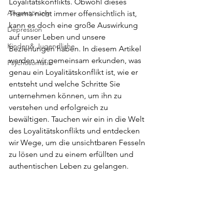
Loyalitätskonflikts. Obwohl dieses 
Angststörung
Thema nicht immer offensichtlich ist, 
kann es doch eine große Auswirkung 
Depression
auf unser Leben und unsere 
Kinder & Jugendliche
Beziehungen haben. In diesem Artikel 
werden wir gemeinsam erkunden, was 
Psychosomatik
genau ein Loyalitätskonflikt ist, wie er 
entsteht und welche Schritte Sie 
unternehmen können, um ihn zu 
verstehen und erfolgreich zu 
bewältigen. Tauchen wir ein in die Welt 
des Loyalitätskonflikts und entdecken 
wir Wege, um die unsichtbaren Fesseln 
zu lösen und zu einem erfüllten und 
authentischen Leben zu gelangen.