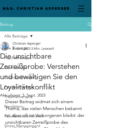
mag. Christian asperger
Beitrag
Alle Beiträge
Christian Asperger
Alle Beiträge
8. Juni 2023
3 Min. Lesezeit
Die unsichtbare
Psychotherapie
Zerreißprobe: Verstehen
Paartherapie
und bewältigen Sie den
Business Coaching
Loyalitätskonflikt
Familientherapie
Aktualisiert:
3. Sept. 2023
Traumatherapie
Dieser Beitrag widmet sich einem 
Nordstern
Thema, das vielen Menschen bekannt 
ist, aber oft im Verborgenen bleibt: der 
Familienunternehmen
unsichtbaren Zerreißprobe des 
Stress Management