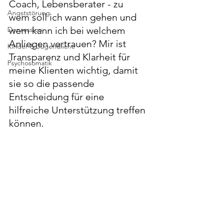
Coach, Lebensberater - zu 
Angststörung
wem soll ich wann gehen und 
wem kann ich bei welchem 
Depression
Anliegen vertrauen? Mir ist 
Kinder & Jugendliche
Transparenz und Klarheit für 
Psychosomatik
meine Klienten wichtig, damit 
sie so die passende 
Entscheidung für eine 
hilfreiche Unterstützung treffen 
können.