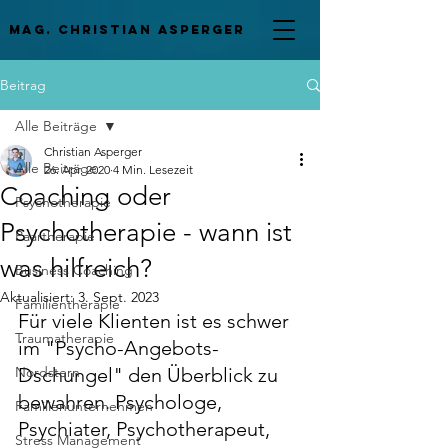
mag. Christian asperger
Beitrag
Alle Beiträge
Christian Asperger
Alle Beiträge
26. Apr. 2020
4 Min. Lesezeit
Coaching oder
Psychotherapie
Psychotherapie - wann ist
Paartherapie
was hilfreich?
Business Coaching
Aktualisiert:
3. Sept. 2023
Familientherapie
Für viele Klienten ist es schwer 
Traumatherapie
im "Psycho-Angebots-
Nordstern
Dschungel" den Überblick zu 
bewahren. Psychologe, 
Familienunternehmen
Psychiater, Psychotherapeut, 
Stress Management