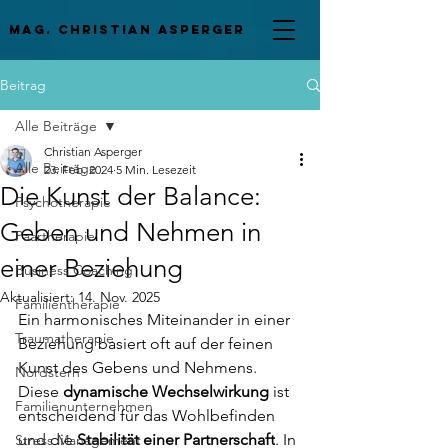
mag. Christian asperger
Beitrag
Alle Beiträge
Christian Asperger
Alle Beiträge
23. Feb. 2024
5 Min. Lesezeit
Die Kunst der Balance:
Psychotherapie
Geben und Nehmen in
Paartherapie
einer Beziehung
Business Coaching
Aktualisiert:
14. Nov. 2025
Familientherapie
Ein harmonisches Miteinander in einer 
Traumatherapie
Beziehung basiert oft auf der feinen 
Kunst des Gebens und Nehmens. 
Nordstern
Diese 
dynamische Wechselwirkung
 ist 
Familienunternehmen
entscheidend für das Wohlbefinden 
und die 
Stabilität einer Partnerschaft
. In 
Stress Management