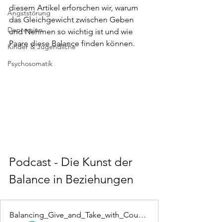
diesem Artikel erforschen wir, warum 
Angststörung
das Gleichgewicht zwischen Geben 
Depression
und Nehmen so wichtig ist und wie 
Paare diese Balance finden können.
Kinder & Jugendliche
Psychosomatik
Podcast - Die Kunst der 
Balance in Beziehungen 
Balancing_Give_and_Take_with_Couples_Therapy