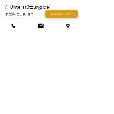
7. Unterstützung bei 
individuellen 
Termin buchen
Herausforderungen:
Manchmal können individuelle 
Herausforderungen einen Einfluss auf 
die Beziehung haben. Therapeuten 
helfen dabei, diese persönlichen 
Themen zu identifizieren und 
Lösungsansätze
 zu
 entwickeln
, die die 
Partnerschaft stärken.
8. Aufbau von Vertrauen:
Vertrauensverluste können eine 
Ursache für Ungleichgewicht in einer 
Beziehung sein. Paartherapeuten 
können helfen, Wege zur 
Wiederherstellung von Vertrauen
 zu 