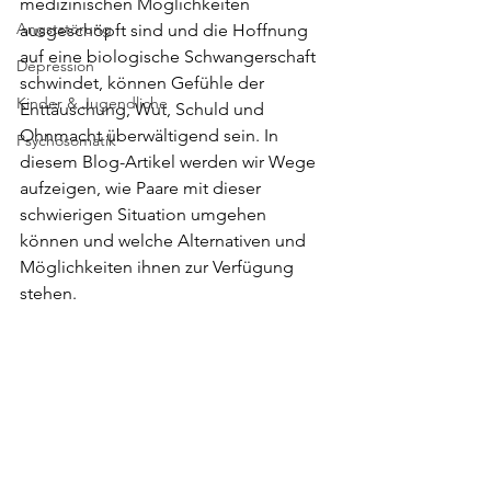
medizinischen Möglichkeiten 
Angststörung
ausgeschöpft sind und die Hoffnung 
auf eine biologische Schwangerschaft 
Depression
schwindet, können Gefühle der 
Kinder & Jugendliche
Enttäuschung, Wut, Schuld und 
Ohnmacht überwältigend sein. In 
Psychosomatik
diesem Blog-Artikel werden wir Wege 
aufzeigen, wie Paare mit dieser 
schwierigen Situation umgehen 
können und welche Alternativen und 
Möglichkeiten ihnen zur Verfügung 
stehen.