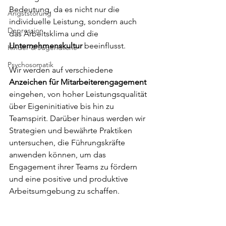
Bedeutung, da es nicht nur die 
Angststörung
individuelle Leistung, sondern auch 
Depression
das Arbeitsklima und die 
Unternehmenskultur 
beeinflusst. 
Kinder & Jugendliche
Psychosomatik
Wir werden auf verschiedene 
Anzeichen für Mitarbeiterengagement
eingehen, von hoher Leistungsqualität 
über Eigeninitiative bis hin zu 
Teamspirit. Darüber hinaus werden wir 
Strategien und bewährte Praktiken 
untersuchen, die Führungskräfte 
anwenden können, um das 
Engagement ihrer Teams zu fördern 
und eine positive und produktive 
Arbeitsumgebung zu schaffen. 