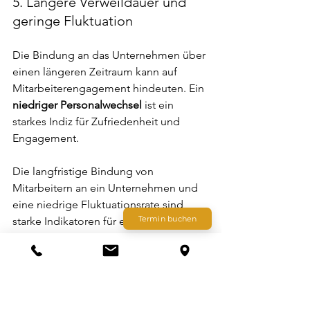
5. Längere Verweildauer und 
geringe Fluktuation
Die Bindung an das Unternehmen über 
einen längeren Zeitraum kann auf 
Mitarbeiterengagement hindeuten. Ein 
niedriger Personalwechsel
 ist ein 
starkes Indiz für Zufriedenheit und 
Engagement.
Die langfristige Bindung von 
Mitarbeitern an ein Unternehmen und 
eine niedrige Fluktuationsrate sind 
Termin buchen
starke Indikatoren für ein tiefes 
Mitarbeiterengagement. Engagierte 
Mitarbeiter fühlen sich nicht nur mit 
ihrer Arbeit 
verbunden
, sondern auch 
mit der 
Unternehmenskultur
 und den 
Werten
. Sie sehen Perspektiven für ihre 