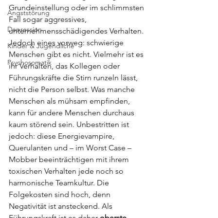
Grundeinstellung oder im schlimmsten 
Angststörung
Fall sogar aggressives, 
Depression
unternehmensschädigendes Verhalten. 
Jedoch eines vorweg: schwierige 
Kinder & Jugendliche
Menschen gibt es nicht. Vielmehr ist es 
Psychosomatik
ihr Verhalten, das Kollegen oder 
Führungskräfte die Stirn runzeln lässt, 
nicht die Person selbst. Was manche 
Menschen als mühsam empfinden, 
kann für andere Menschen durchaus 
kaum störend sein. Unbestritten ist 
jedoch: diese Energievampire, 
Querulanten und – im Worst Case – 
Mobber beeinträchtigen mit ihrem 
toxischen Verhalten jede noch so 
harmonische Teamkultur. Die 
Folgekosten sind hoch, denn 
Negativität ist ansteckend. Als 
Führungskraft ist es daher 
oberste 