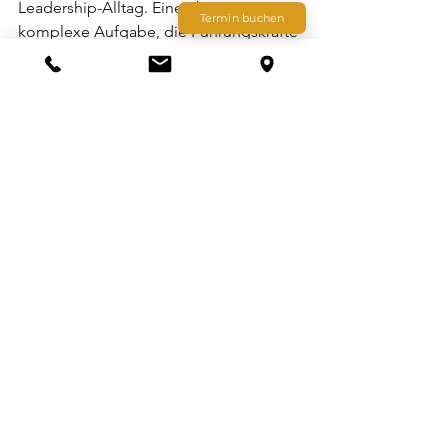
Leadership-Alltag. Eine überaus 
Termin buchen
komplexe Aufgabe, die Führungskräfte 
durch gezielte Strategien und ein 
proaktives Vorgehen
 bewältigen 
können. Indem sie schwieriges 
Verhalten frühzeitig identifizieren, die 
Ursachen verstehen, eine 
effektive 
Kommunikation und Konfliktlösung 
fördern, Feedback und Coaching 
bereitstellen, klare 
Grenzen setzen
 und 
angemessene 
Konsequenzen ziehen
, 
können Führungskräfte eine positive 
Arbeitsumgebung schaffen und das 
Team effektiv führen.
Es ist wichtig, dass Führungskräfte sich 
kontinuierlich weiterentwickeln und 
Unterstützung sowie Ressourcen 
nutzen, um ihre Fähigkeiten im 