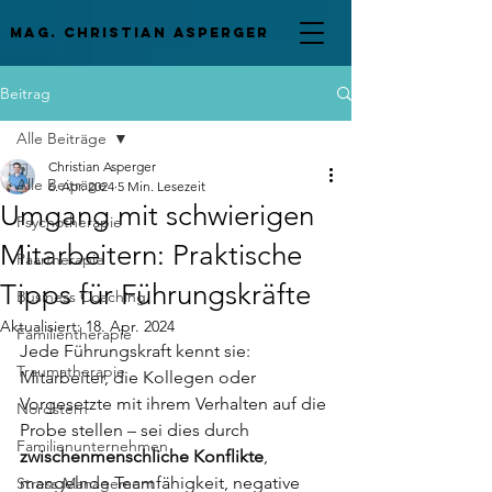
mag. Christian asperger
Beitrag
Alle Beiträge
Christian Asperger
Alle Beiträge
6. Apr. 2024
5 Min. Lesezeit
Umgang mit schwierigen
Psychotherapie
Mitarbeitern: Praktische
Paartherapie
Tipps für Führungskräfte
Business Coaching
Aktualisiert:
18. Apr. 2024
Familientherapie
Jede Führungskraft kennt sie: 
Traumatherapie
Mitarbeiter, die Kollegen oder 
Vorgesetzte mit ihrem Verhalten auf die 
Nordstern
Probe stellen – sei dies durch 
Familienunternehmen
zwischenmenschliche Konflikte
, 
mangelnde Teamfähigkeit, negative 
Stress Management