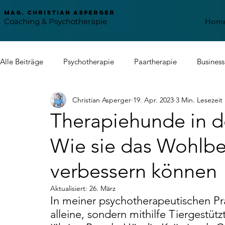
mag. Christian asperger
Coaching & Psychotherapie
Hom
Alle Beiträge
Psychotherapie
Paartherapie
Busines
Christian Asperger
19. Apr. 2023
3 Min. Lesezeit
Nordstern
Familienunternehmen
Stress Manageme
Therapiehunde in d
Wie sie das Wohlbe
Psychosomatik
verbessern können
Aktualisiert:
26. März
In meiner psychotherapeutischen Pra
alleine, sondern mithilfe Tiergestütz