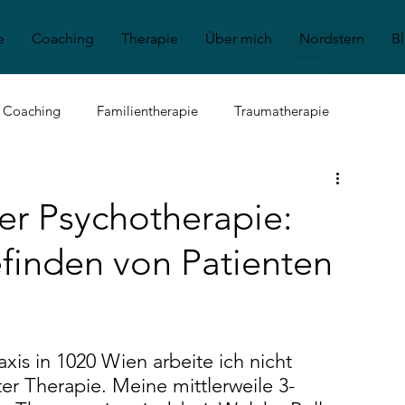
e
Coaching
Therapie
Über mich
Nordstern
B
s Coaching
Familientherapie
Traumatherapie
nt
Angststörung
Depression
Kinder & Jugendliche
er Psychotherapie:
finden von Patienten
xis in 1020 Wien arbeite ich nicht 
ter Therapie. Meine mittlerweile 3-