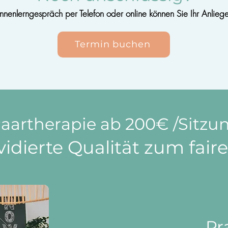
nnenlerngespräch per Telefon oder online können Sie Ihr Anlieg
Termin buchen
aartherapie ab 200
€
/Sitzu
idierte Qualität zum
fair
Pr