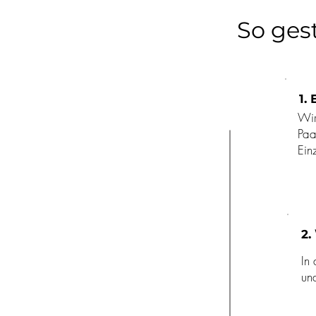
So gest
1.
Wir
Paa
Ein
2.
In 
un