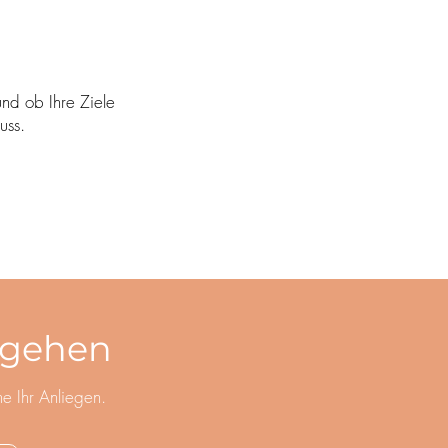
nd ob Ihre Ziele
uss.
t gehen
he Ihr Anliegen.