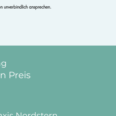
en unverbindlich ansprechen.
ng
en Prei
s
axis Nordstern