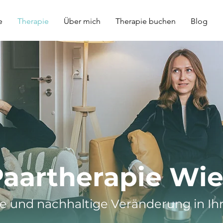
e
Therapie
Über mich
Therapie buchen
Blog
aartherapie Wi
te und nachhaltige Veränderung in I