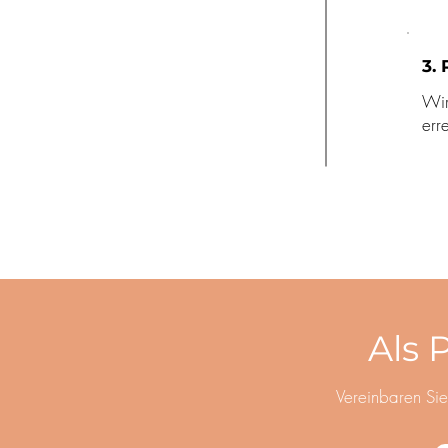
3.
Wir
err
Als 
Vereinbaren Sie